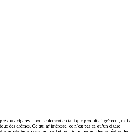
e près aux cigares – non seulement en tant que produit d'agrément, mais
ssique des arômes. Ce qui m’intéresse, ce n’est pas ce qu’un cigare
e privilégie le savoir au marketing. Outre mes articles, je réalise des