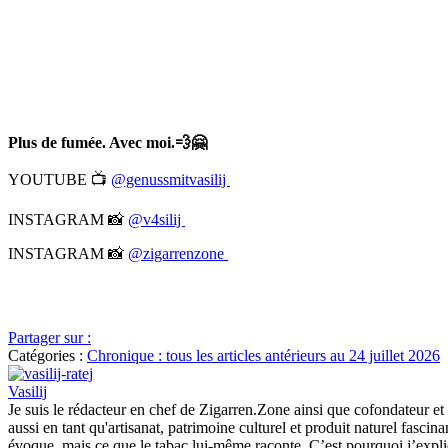
Plus de fumée. Avec moi.💨🤗
YOUTUBE 📺
@genussmitvasilij
INSTAGRAM 📸
@v4silij
INSTAGRAM 📸
@zigarrenzone
Partager sur :
Catégories :
Chronique : tous les articles antérieurs au 24 juillet 2026
Vasilij
Je suis le rédacteur en chef de Zigarren.Zone ainsi que cofondateur et
aussi en tant qu'artisanat, patrimoine culturel et produit naturel fasc
évoque, mais ce que le tabac lui-même raconte. C’est pourquoi j’expliqu