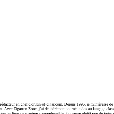
 rédacteur en chef d'origin-of-cigar.com. Depuis 1995, je m'intéresse d
inant. Avec Zigarren.Zone, j’ai délibérément tourné le dos au langage cla
e les liens de manière compréhensible, j’observe plutôt que de juger et j