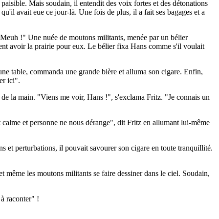
 paisible. Mais soudain, il entendit des voix fortes et des détonations
u'il avait eue ce jour-là. Une fois de plus, il a fait ses bagages et a
rand "Meuh !" Une nuée de moutons militants, menée par un bélier
nt avoir la prairie pour eux. Le bélier fixa Hans comme s'il voulait
à une table, commanda une grande bière et alluma son cigare. Enfin,
r ici".
al de la main. "Viens me voir, Hans !", s'exclama Fritz. "Je connais un
'est calme et personne ne nous dérange", dit Fritz en allumant lui-même
s et perturbations, il pouvait savourer son cigare en toute tranquillité.
 et même les moutons militants se faire dessiner dans le ciel. Soudain,
 à raconter" !