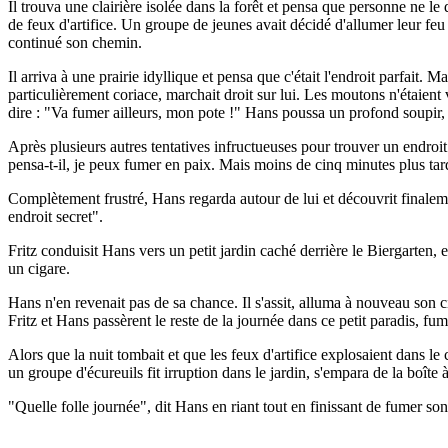
Il trouva une clairière isolée dans la forêt et pensa que personne ne le 
de feux d'artifice. Un groupe de jeunes avait décidé d'allumer leur feu d
continué son chemin.
Il arriva à une prairie idyllique et pensa que c'était l'endroit parfait
particulièrement coriace, marchait droit sur lui. Les moutons n'étaient
dire : "Va fumer ailleurs, mon pote !" Hans poussa un profond soupir, r
Après plusieurs autres tentatives infructueuses pour trouver un endroi
pensa-t-il, je peux fumer en paix. Mais moins de cinq minutes plus tard,
Complètement frustré, Hans regarda autour de lui et découvrit finalement
endroit secret".
Fritz conduisit Hans vers un petit jardin caché derrière le Biergarten,
un cigare.
Hans n'en revenait pas de sa chance. Il s'assit, alluma à nouveau son ci
Fritz et Hans passèrent le reste de la journée dans ce petit paradis, fu
Alors que la nuit tombait et que les feux d'artifice explosaient dans le
un groupe d'écureuils fit irruption dans le jardin, s'empara de la boîte
"Quelle folle journée", dit Hans en riant tout en finissant de fumer son