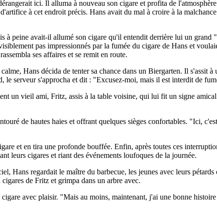
dérangerait ici. Il alluma à nouveau son cigare et profita de l'atmosphère
'artifice à cet endroit précis. Hans avait du mal à croire à la malchance q
. Mais à peine avait-il allumé son cigare qu'il entendit derrière lui un g
 visiblement pas impressionnés par la fumée du cigare de Hans et voulaie
assembla ses affaires et se remit en route.
t calme, Hans décida de tenter sa chance dans un Biergarten. Il s'assit 
 le serveur s'approcha et dit : "Excusez-moi, mais il est interdit de fume
 un vieil ami, Fritz, assis à la table voisine, qui lui fit un signe amic
 entouré de hautes haies et offrant quelques sièges confortables. "Ici, c
gare et en tira une profonde bouffée. Enfin, après toutes ces interruption
mant leurs cigares et riant des événements loufoques de la journée.
 ciel, Hans regardait le maître du barbecue, les jeunes avec leurs pétards
 à cigares de Fritz et grimpa dans un arbre avec.
 cigare avec plaisir. "Mais au moins, maintenant, j'ai une bonne histoire