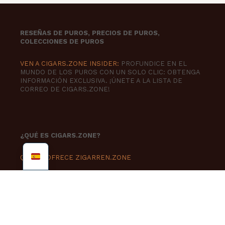
RESEÑAS DE PUROS, PRECIOS DE PUROS,
COLECCIONES DE PUROS
VEN A CIGARS.ZONE INSIDER:
PROFUNDICE EN EL
MUNDO DE LOS PUROS CON UN SOLO CLIC: OBTENGA
INFORMACIÓN EXCLUSIVA. ¡ÚNETE A LA LISTA DE
CORREO DE CIGARS.ZONE!
¿QUÉ ES CIGARS.ZONE?
QUÉ LE OFRECE ZIGARREN.ZONE
CIGARROS.ZONA INTERNA