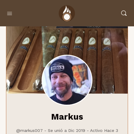
Markus
@markus007
-
Se unió a Dic 2019
-
Activo Hace 3